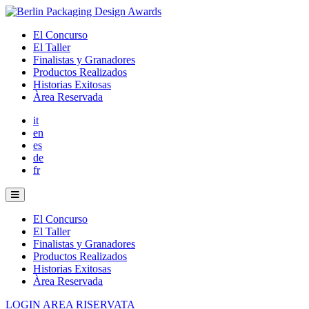
El Concurso
El Taller
Finalistas y Granadores
Productos Realizados
Historias Exitosas
Àrea Reservada
it
en
es
de
fr
El Concurso
El Taller
Finalistas y Granadores
Productos Realizados
Historias Exitosas
Àrea Reservada
LOGIN AREA RISERVATA