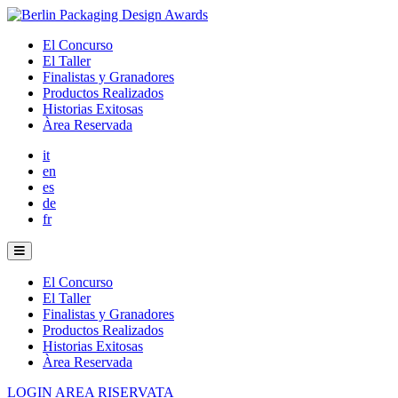
El Concurso
El Taller
Finalistas y Granadores
Productos Realizados
Historias Exitosas
Àrea Reservada
it
en
es
de
fr
El Concurso
El Taller
Finalistas y Granadores
Productos Realizados
Historias Exitosas
Àrea Reservada
LOGIN AREA RISERVATA