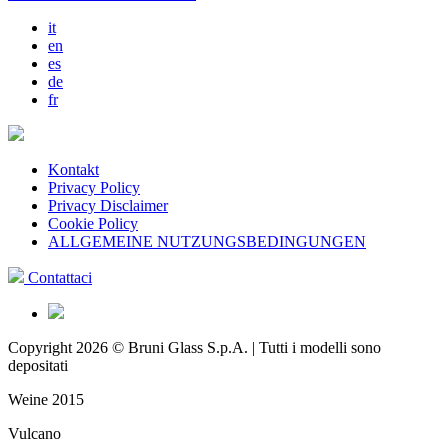
it
en
es
de
fr
Kontakt
Privacy Policy
Privacy Disclaimer
Cookie Policy
ALLGEMEINE NUTZUNGSBEDINGUNGEN
Contattaci
Copyright 2026 © Bruni Glass S.p.A. | Tutti i modelli sono
depositati
Weine 2015
Vulcano