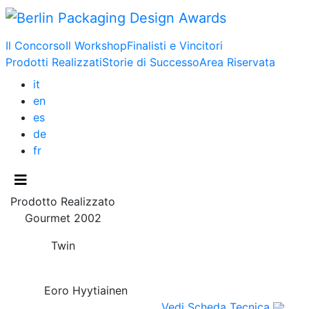
Il Concorso
Il Workshop
Finalisti e Vincitori
Prodotti Realizzati
Storie di Successo
Area Riservata
it
en
es
de
fr
Prodotto Realizzato
Gourmet 2002
Twin
Eoro Hyytiainen
Vedi Scheda Tecnica